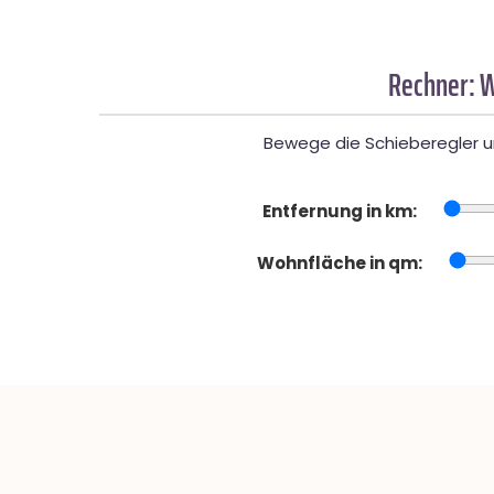
Rechner: W
Bewege die Schieberegler un
Entfernung in km:
Wohnfläche in qm: