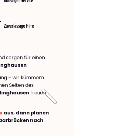
Günstiger Service
Zuverlässige Hilfe
nd sorgen für einen
linghausen
rung – wir kümmern
önen Seiten des
linghausen
freuen
ar
aus, dann planen
aarbrücken nach