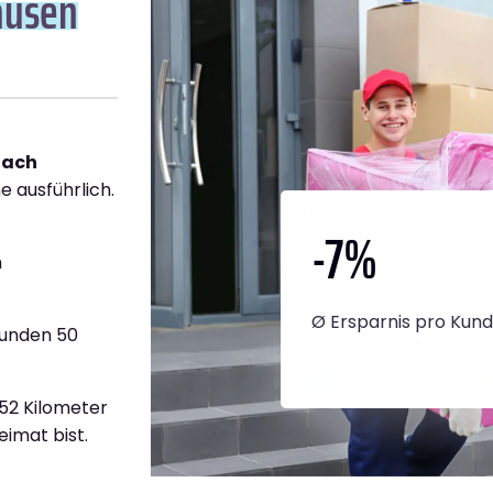
ausen
nach
e ausführlich.
-7
%
h
Ø Ersparnis pro Kun
tunden 50
352 Kilometer
eimat bist.