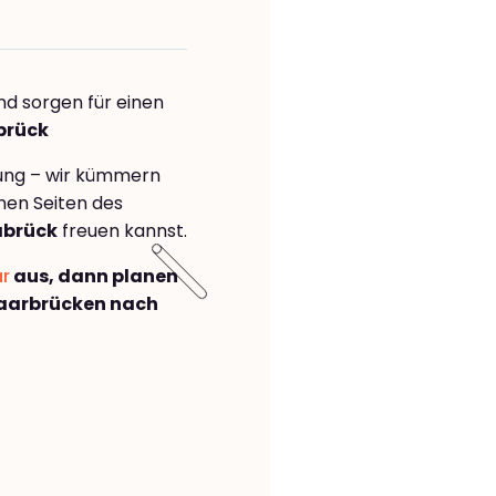
nd sorgen für einen
brück
rung – wir kümmern
önen Seiten des
abrück
freuen kannst.
ar
aus, dann planen
aarbrücken nach