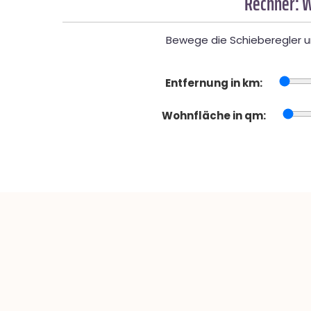
Rechner: W
Bewege die Schieberegler un
Entfernung in km:
Wohnfläche in qm: