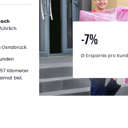
nach
ührlich.
-7
%
h Osnabrück.
Ø Ersparnis pro Kun
tunden.
457 Kilometer
eimat bist.