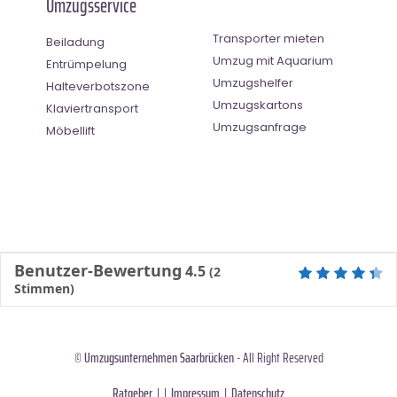
Umzugsservice
Transporter mieten
Beiladung
Umzug mit Aquarium
Entrümpelung
Umzugshelfer
Halteverbotszone
Umzugskartons
Klaviertransport
Umzugsanfrage
Möbellift
Benutzer-Bewertung
4.5
(
2
Stimmen)
©
Umzugsunternehmen Saarbrücken
- All Right Reserved
Ratgeber
| |
Impressum
|
Datenschutz