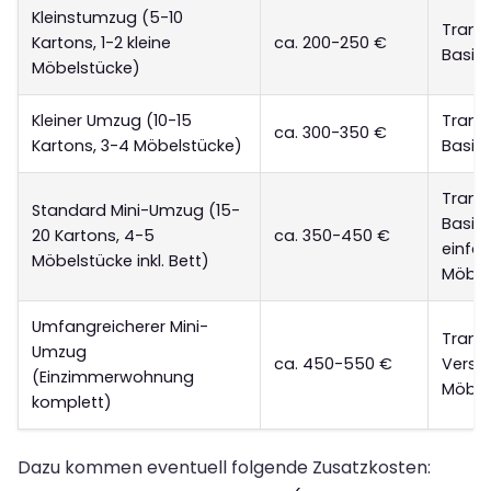
Kleinstumzug (5-10
Transp
Kartons, 1-2 kleine
ca. 200-250 €
Basis
Möbelstücke)
Kleiner Umzug (10-15
Transp
ca. 300-350 €
Kartons, 3-4 Möbelstücke)
Basis
Transp
Standard Mini-Umzug (15-
Basis
20 Kartons, 4-5
ca. 350-450 €
einfa
Möbelstücke inkl. Bett)
Möbe
Umfangreicherer Mini-
Transp
Umzug
ca. 450-550 €
Versi
(Einzimmerwohnung
Möbe
komplett)
Dazu kommen eventuell folgende Zusatzkosten: