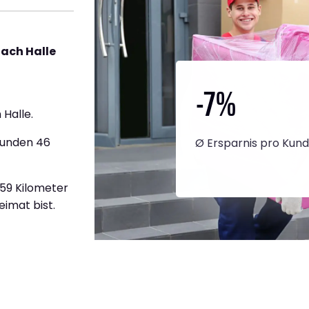
ach Halle
-7
%
Halle.
tunden 46
Ø Ersparnis pro Kun
559 Kilometer
eimat bist.