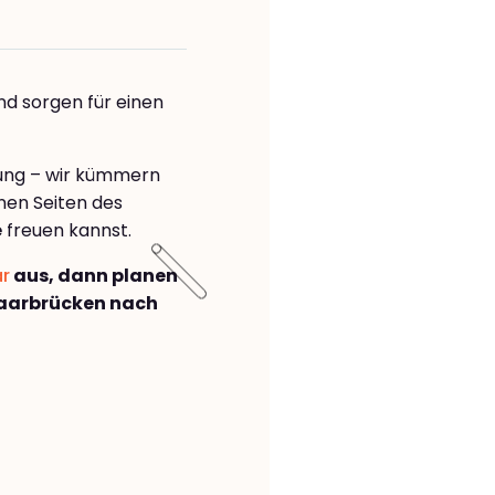
nd sorgen für einen
rung – wir kümmern
önen Seiten des
e
freuen kannst.
ar
aus, dann planen
aarbrücken nach