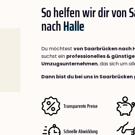
So helfen wir dir von 
nach
Halle
Du möchtest
von Saarbrücken nach H
suchst ein
professionelles & günstige
Umzugsunternehmen
, das sich um a
Dann bist du bei uns in Saarbrücken 
Transparente Preise
Schnelle Abwicklung