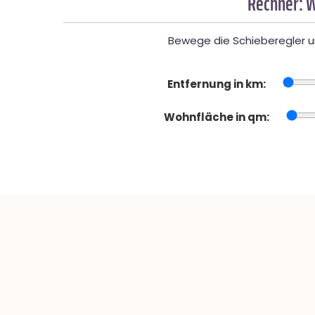
Rechner: W
Bewege die Schieberegler un
Entfernung in km:
Wohnfläche in qm: