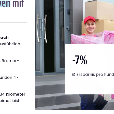
ven
mit
nach
usführlich.
-7
%
h Bremer­
Ø Ersparnis pro Kun
tunden 47
634 Kilometer
eimat bist.