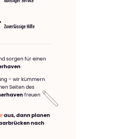
Günstiger Service
Zuverlässige Hilfe
nd sorgen für einen
er­haven
rung – wir kümmern
önen Seiten des
er­haven
freuen
ar
aus, dann planen
aarbrücken nach