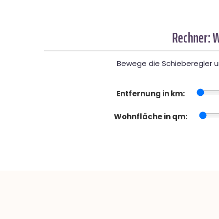
Rechner: W
Bewege die Schieberegler un
Entfernung in km:
Wohnfläche in qm: