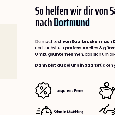
So helfen wir dir von 
nach
Dortmund
Du möchtest
von Saarbrücken nach
und suchst ein
professionelles & güns
Umzugsunternehmen
, das sich um a
Dann bist du bei uns in Saarbrücken 
Transparente Preise
Schnelle Abwicklung