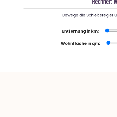
Rechner: W
Bewege die Schieberegler un
Entfernung in km:
Wohnfläche in qm: