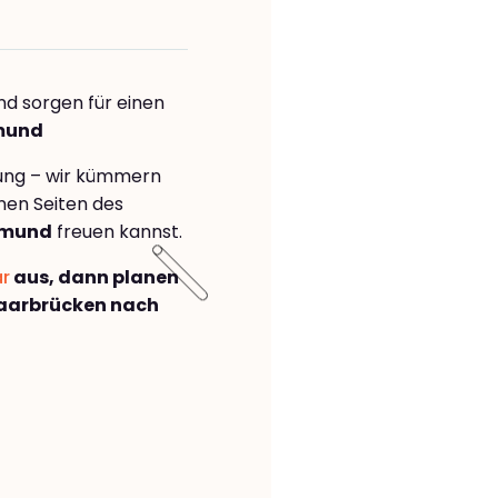
nd sorgen für einen
tmund
rung – wir kümmern
önen Seiten des
tmund
freuen kannst.
ar
aus, dann planen
aarbrücken nach