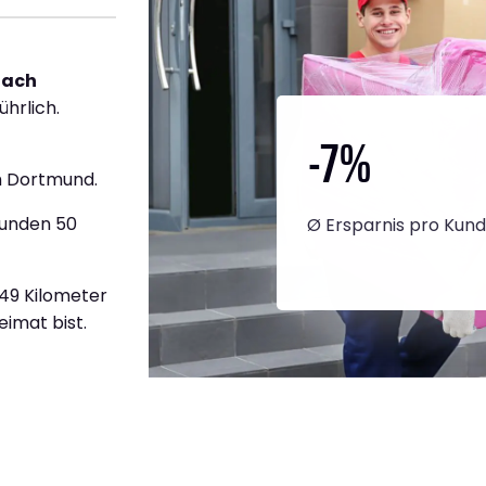
nach
ührlich.
-7
%
h Dortmund.
tunden 50
Ø Ersparnis pro Kun
349 Kilometer
eimat bist.