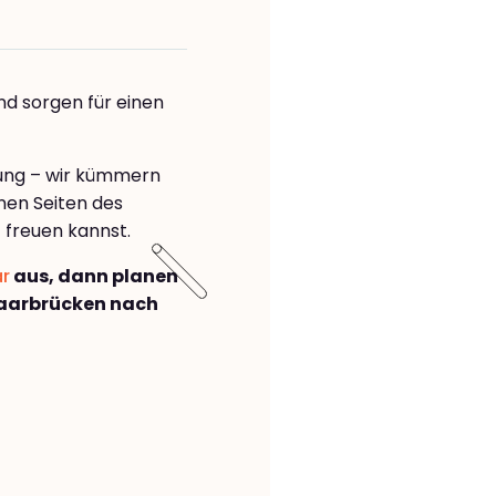
nd sorgen für einen
rung – wir kümmern
önen Seiten des
a
freuen kannst.
ar
aus, dann planen
aarbrücken nach