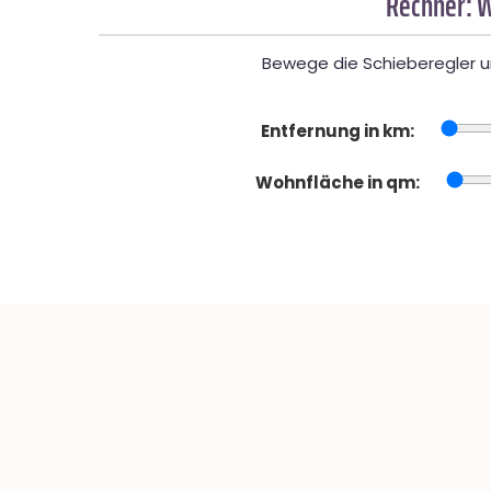
Rechner: W
Bewege die Schieberegler un
Entfernung in km:
Wohnfläche in qm: