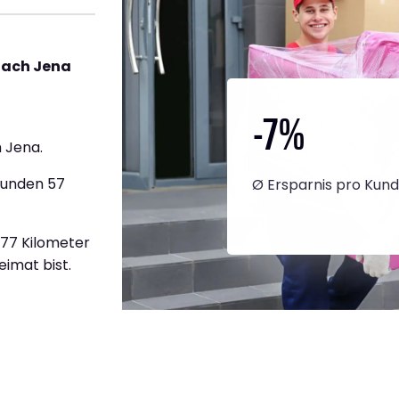
nach Jena
-7
%
 Jena.
tunden 57
Ø Ersparnis pro Kun
477 Kilometer
eimat bist.