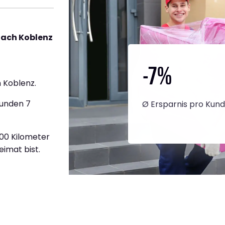
nach Koblenz
-7
%
 Koblenz.
tunden 7
Ø Ersparnis pro Kun
200 Kilometer
eimat bist.