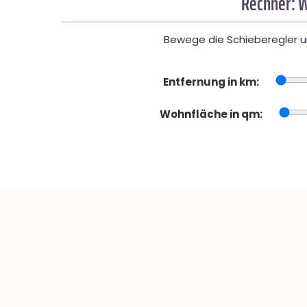
Rechner: W
Bewege die Schieberegler un
Entfernung in km:
Wohnfläche in qm: