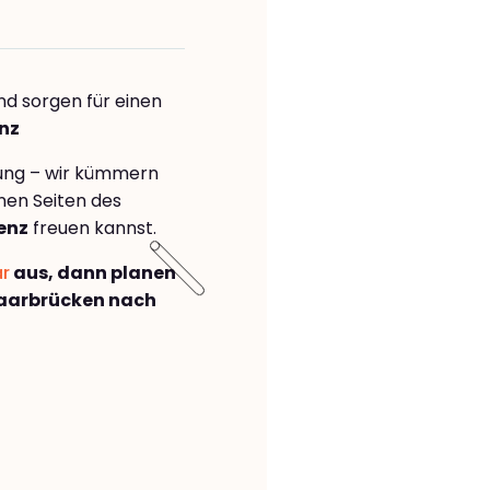
nd sorgen für einen
enz
rung – wir kümmern
önen Seiten des
enz
freuen kannst.
ar
aus, dann planen
aarbrücken nach