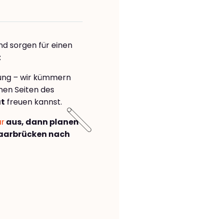
nd sorgen für einen
t
rung – wir kümmern
önen Seiten des
at
freuen kannst.
ar
aus, dann planen
aarbrücken nach