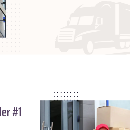
der #1