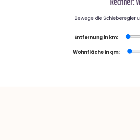
Rechner: W
Bewege die Schieberegler un
Entfernung in km:
Wohnfläche in qm: