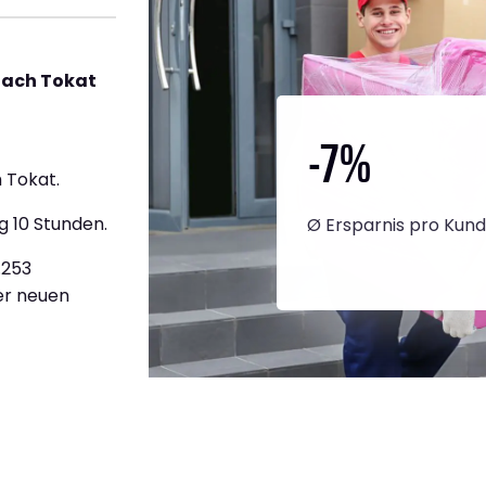
nach Tokat
-7
%
 Tokat.
g 10 Stunden.
Ø Ersparnis pro Kun
.253
ner neuen