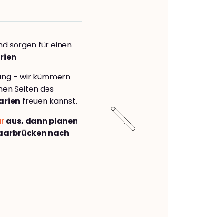
nd sorgen für einen
rien
rung – wir kümmern
önen Seiten des
arien
freuen kannst.
ar
aus, dann planen
aarbrücken nach