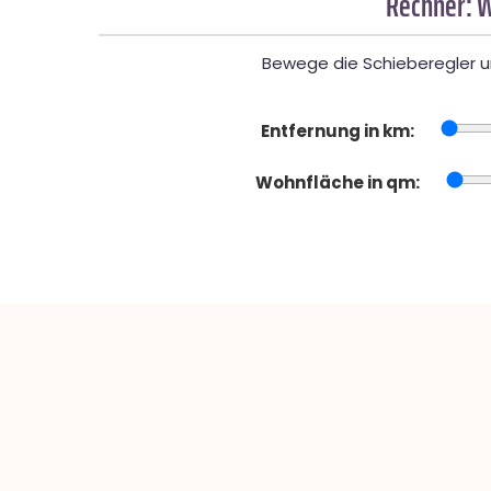
Rechner: W
Bewege die Schieberegler un
Entfernung in km:
Wohnfläche in qm: