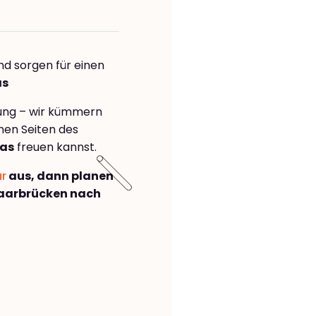
nd sorgen für einen
as
rung – wir kümmern
önen Seiten des
gas
freuen kannst.
ar
aus, dann planen
aarbrücken nach