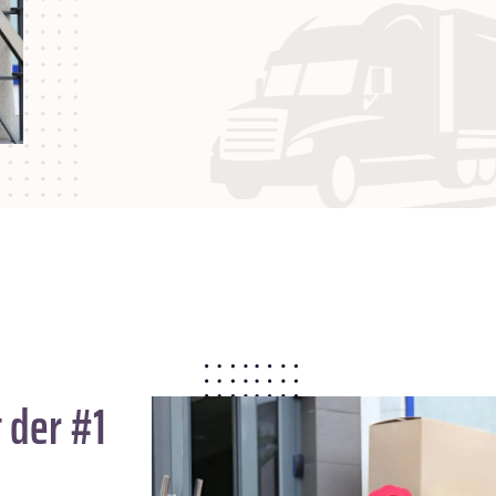
 der #1