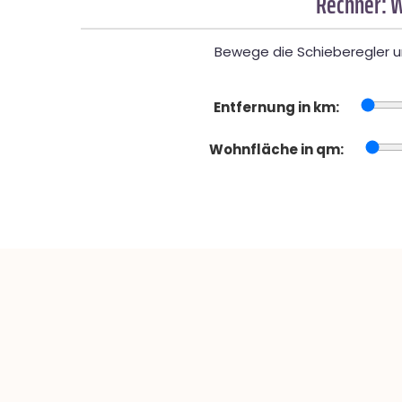
Rechner: W
Bewege die Schieberegler un
Entfernung in km:
Wohnfläche in qm: