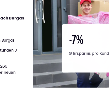
nach Burgas
-7
%
 Burgas.
Stunden 3
Ø Ersparnis pro Kun
.266
ner neuen