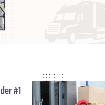
 der #1