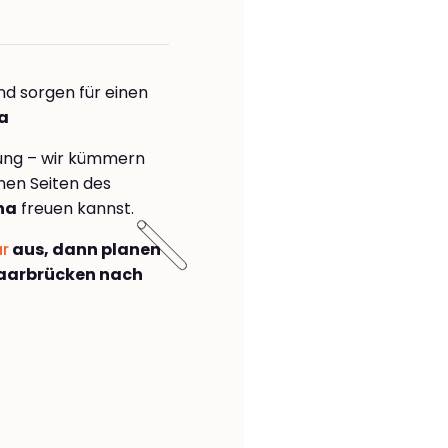
nd sorgen für einen
a
rung – wir kümmern
önen Seiten des
na
freuen kannst.
ar
aus, dann planen
aarbrücken nach