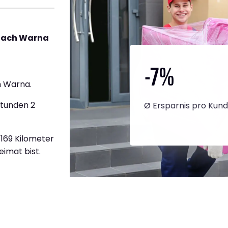
nach Warna
-7
%
h Warna.
Stunden 2
Ø Ersparnis pro Kun
.169 Kilometer
eimat bist.