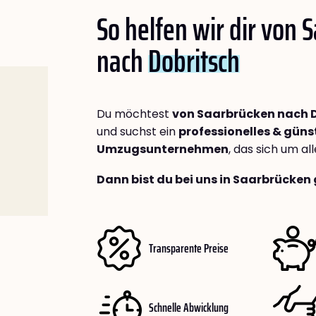
So helfen wir dir von 
nach
Dobritsch
Du möchtest
von Saarbrücken nach 
und suchst ein
professionelles & güns
Umzugsunternehmen
, das sich um a
Dann bist du bei uns in Saarbrücken 
Transparente Preise
Schnelle Abwicklung