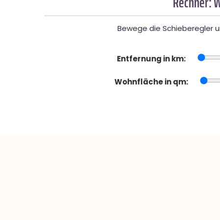
Rechner: W
Bewege die Schieberegler un
Entfernung in km:
Wohnfläche in qm: