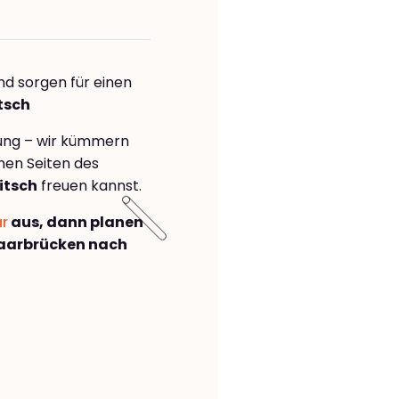
nd sorgen für einen
tsch
rung – wir kümmern
önen Seiten des
itsch
freuen kannst.
ar
aus, dann planen
aarbrücken nach