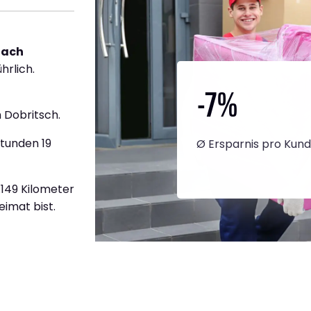
nach
hrlich.
-7
%
 Dobritsch.
Stunden 19
Ø Ersparnis pro Kun
2.149 Kilometer
eimat bist.