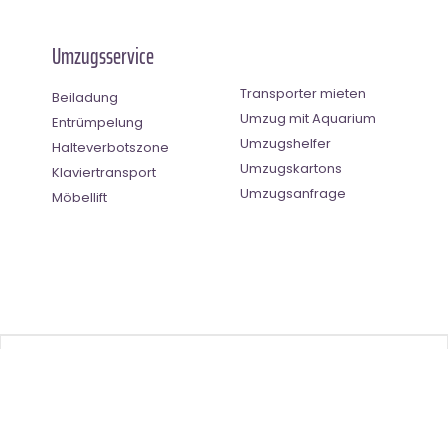
Umzugsservice
Transporter mieten
Beiladung
Umzug mit Aquarium
Entrümpelung
Umzugshelfer
Halteverbotszone
Umzugskartons
Klaviertransport
Umzugsanfrage
Möbellift
Benutzer-Bewertung
4.67
(
3
Stimmen)