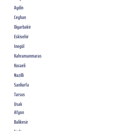
Aydin
Ceyhan
Diyarbakir
Eskisehir
Inegöl
Kahramanmaras
Kocaeli
Nazilli
Sanliurfa
Tarsus
Usak
Afyon
Balikesir