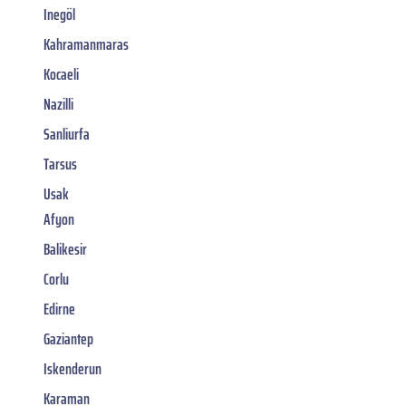
Inegöl
Kahramanmaras
Kocaeli
Nazilli
Sanliurfa
Tarsus
Usak
Afyon
Balikesir
Corlu
Edirne
Gaziantep
Iskenderun
Karaman