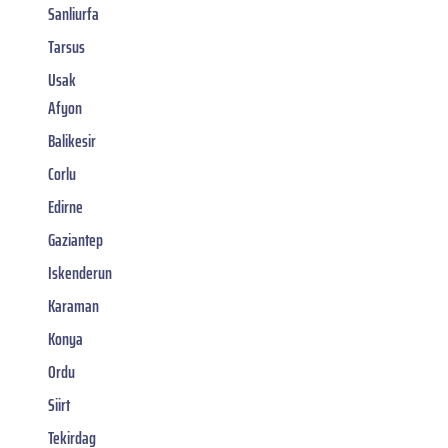
Sanliurfa
Tarsus
Usak
Afyon
Balikesir
Corlu
Edirne
Gaziantep
Iskenderun
Karaman
Konya
Ordu
Siirt
Tekirdag