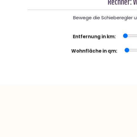
Rechner: W
Bewege die Schieberegler un
Entfernung in km:
Wohnfläche in qm: