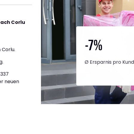
nach Corlu
-7
%
 Corlu.
g.
Ø Ersparnis pro Kun
.337
ner neuen