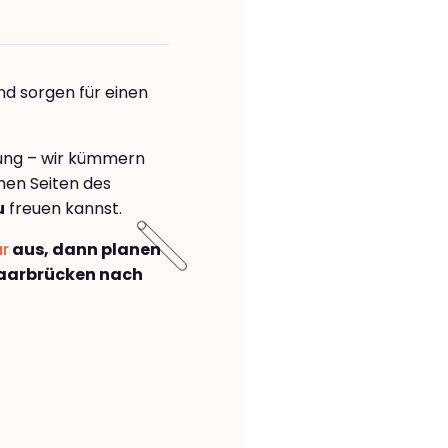
nd sorgen für einen
rung – wir kümmern
önen Seiten des
u
freuen kannst.
ar
aus, dann planen
aarbrücken nach