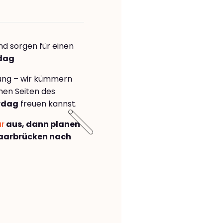
nd sorgen für einen
rdag
rung – wir kümmern
önen Seiten des
rdag
freuen kannst.
ar
aus, dann planen
aarbrücken nach