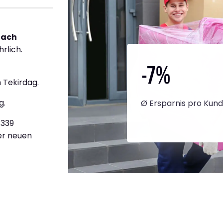
nach
rlich.
-7
%
 Tekirdag.
g.
Ø Ersparnis pro Kun
.339
ner neuen