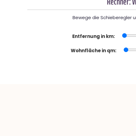
Rechner: W
Bewege die Schieberegler un
Entfernung in km:
Wohnfläche in qm: