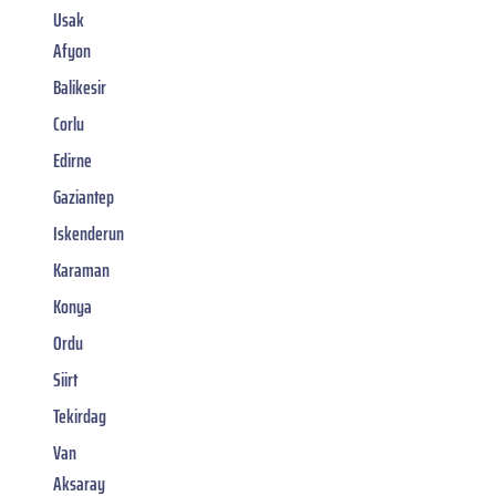
Usak
Afyon
Balikesir
Corlu
Edirne
Gaziantep
Iskenderun
Karaman
Konya
Ordu
Siirt
Tekirdag
Van
Aksaray