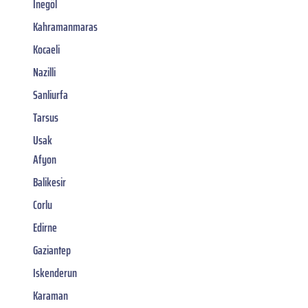
Inegöl
Kahramanmaras
Kocaeli
Nazilli
Sanliurfa
Tarsus
Usak
Afyon
Balikesir
Corlu
Edirne
Gaziantep
Iskenderun
Karaman