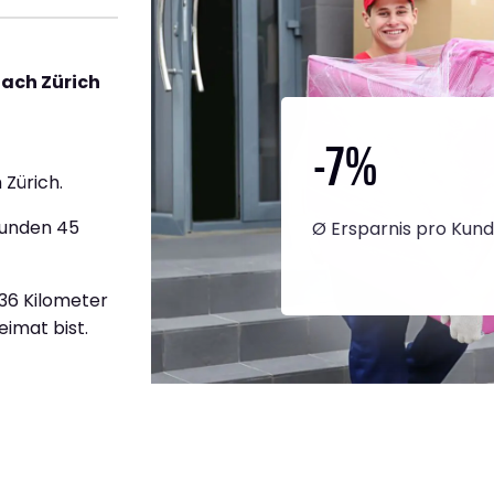
ach Zürich
-7
%
Zürich.
tunden 45
Ø Ersparnis pro Kun
336 Kilometer
eimat bist.