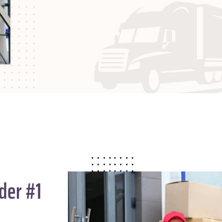
der #1