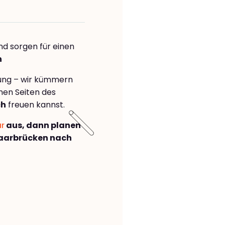
nd sorgen für einen
h
rung – wir kümmern
önen Seiten des
ch
freuen kannst.
ar
aus, dann planen
aarbrücken nach