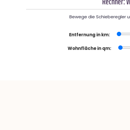
Rechner: W
Bewege die Schieberegler un
Entfernung in km:
Wohnfläche in qm: