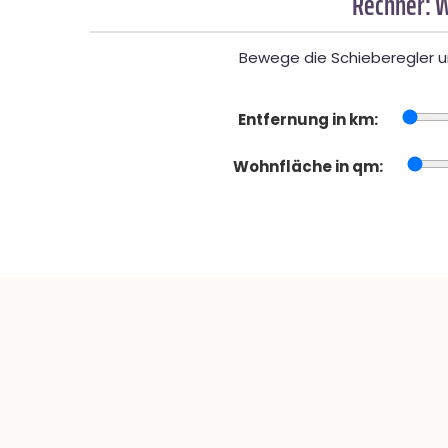
Rechner: W
Bewege die Schieberegler un
Entfernung in km:
Wohnfläche in qm: