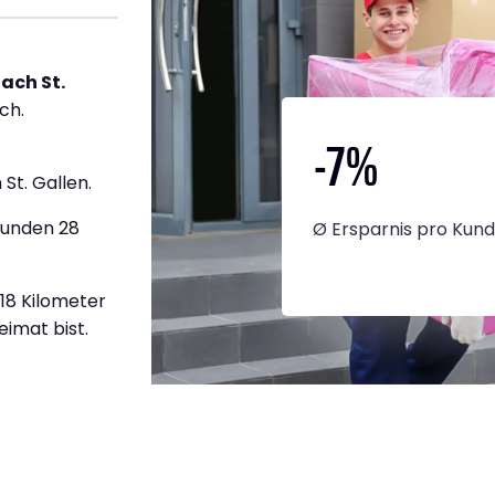
ach St.
ch.
-7
%
St. Gallen.
tunden 28
Ø Ersparnis pro Kun
418 Kilometer
eimat bist.