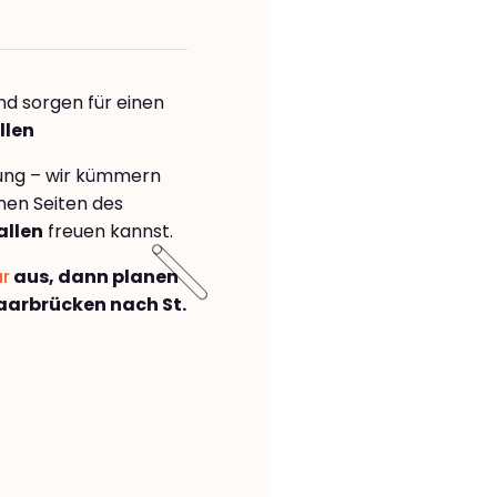
nd sorgen für einen
llen
rung – wir kümmern
önen Seiten des
allen
freuen kannst.
ar
aus, dann planen
arbrücken nach St.