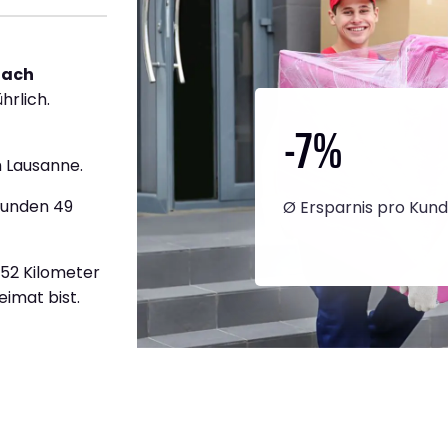
nach
hrlich.
-7
%
 Lausanne.
tunden 49
Ø Ersparnis pro Kun
452 Kilometer
eimat bist.