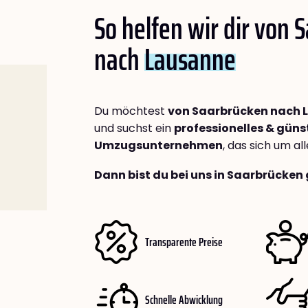
So helfen wir dir von 
nach
Lausanne
Du möchtest
von Saarbrücken nach 
und suchst ein
professionelles & güns
Umzugsunternehmen
, das sich um a
Dann bist du bei uns in Saarbrücken 
Transparente Preise
Schnelle Abwicklung