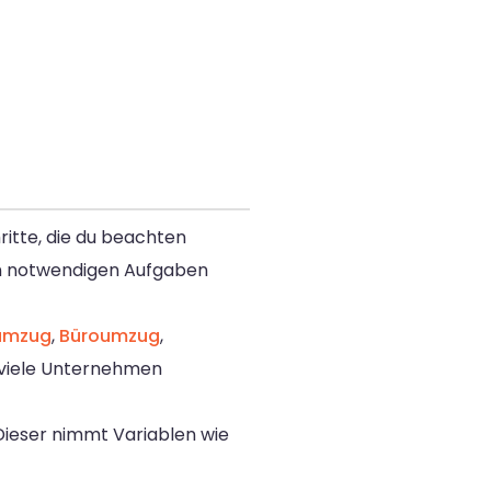
itte, die du beachten
llen notwendigen Aufgaben
umzug
,
Büroumzug
,
n viele Unternehmen
ieser nimmt Variablen wie