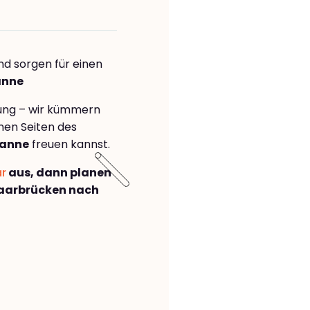
nd sorgen für einen
anne
rung – wir kümmern
önen Seiten des
sanne
freuen kannst.
ar
aus, dann planen
aarbrücken nach