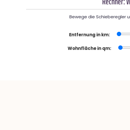
Rechner: W
Bewege die Schieberegler un
Entfernung in km:
Wohnfläche in qm: