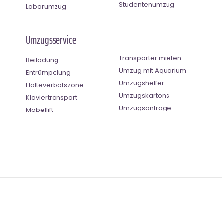
Studentenumzug
Laborumzug
Umzugsservice
Transporter mieten
Beiladung
Umzug mit Aquarium
Entrümpelung
Umzugshelfer
Halteverbotszone
Umzugskartons
Klaviertransport
Umzugsanfrage
Möbellift
Benutzer-Bewertung
4.5
(
2
Stimmen)