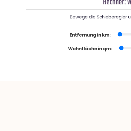
Rechner: W
Bewege die Schieberegler un
Entfernung in km:
Wohnfläche in qm: