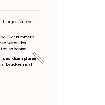
nd sorgen für einen
rung – wir kümmern
önen Seiten des
freuen kannst.
ar
aus, dann planen
aarbrücken nach