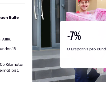
ach Bulle
-7
%
Bulle.
tunden 18
Ø Ersparnis pro Kun
405 Kilometer
eimat bist.