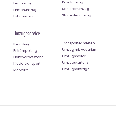
Privatumzug
Fernumzug
Seniorenumzug
Firmenumzug
Studentenumzug
Laborumzug
Umzugsservice
Transporter mieten
Beiladung
Umzug mit Aquarium
Entrümpelung
Umzugshelfer
Halteverbotszone
Umzugskartons
Klaviertransport
Umzugsanfrage
Möbellift
Benutzer-Bewertung
4.5
(
2