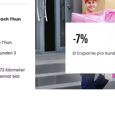
nach Thun
-7
%
 Thun.
tunden 3
Ø Ersparnis pro Kun
372 Kilometer
eimat bist.