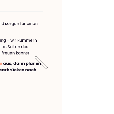
nd sorgen für einen
rung – wir kümmern
önen Seiten des
n
freuen kannst.
ar
aus, dann planen
aarbrücken nach