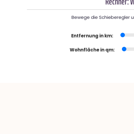
Rechner: W
Bewege die Schieberegler un
Entfernung in km:
Wohnfläche in qm: