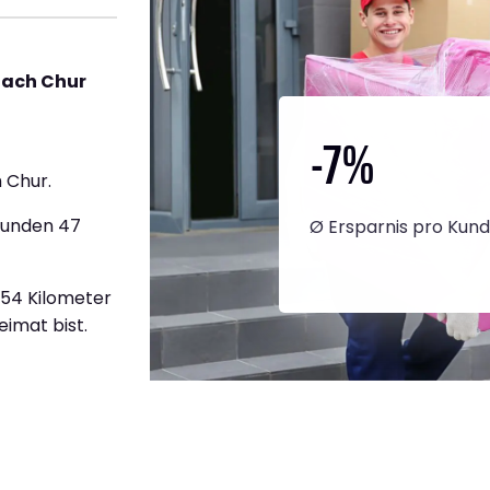
nach Chur
-7
%
 Chur.
tunden 47
Ø Ersparnis pro Kun
454 Kilometer
eimat bist.