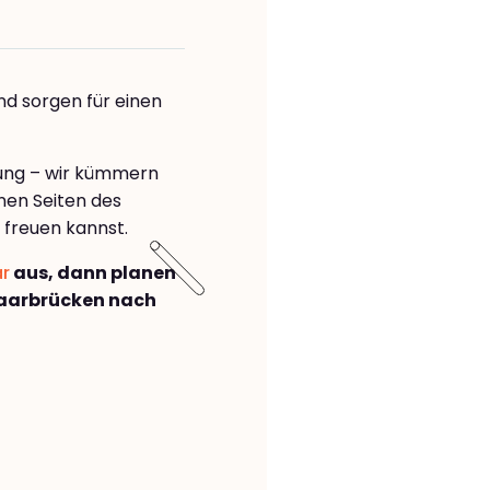
nd sorgen für einen
rung – wir kümmern
önen Seiten des
freuen kannst.
ar
aus, dann planen
aarbrücken nach