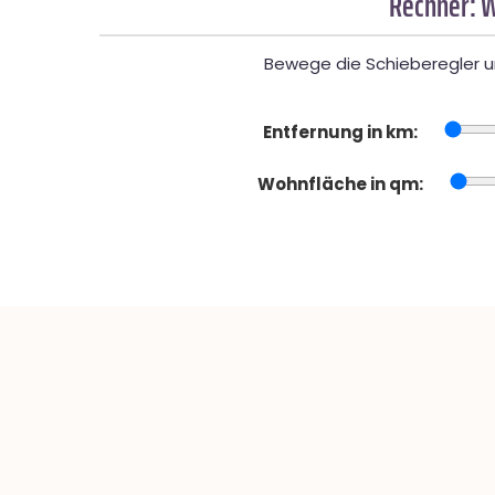
Rechner: W
Bewege die Schieberegler un
Entfernung in km:
Wohnfläche in qm: