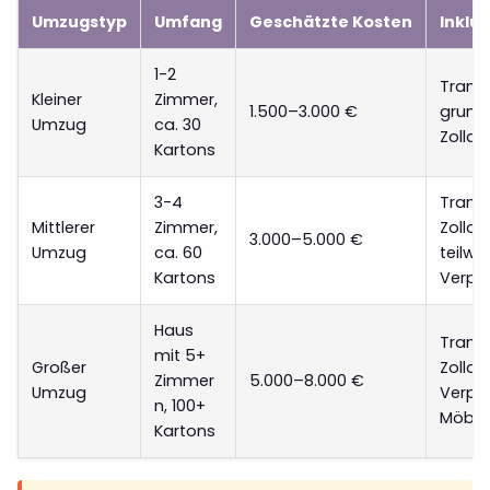
Umzugstyp
Umfang
Geschätzte Kosten
Inklu
1-2
Transp
Kleiner
Zimmer,
1.500–3.000 €
grund
Umzug
ca. 30
Zollab
Kartons
3-4
Transp
Mittlerer
Zimmer,
Zollab
3.000–5.000 €
Umzug
ca. 60
teilwe
Kartons
Verpa
Haus
Trans
mit 5+
Großer
Zollab
Zimmer
5.000–8.000 €
Umzug
Verpa
n, 100+
Möbe
Kartons