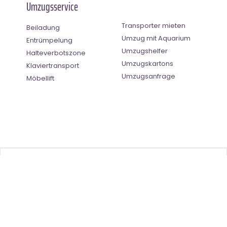
Umzugsservice
Transporter mieten
Beiladung
Umzug mit Aquarium
Entrümpelung
Umzugshelfer
Halteverbotszone
Umzugskartons
Klaviertransport
Umzugsanfrage
Möbellift
Benutzer-Bewertung
4.5
(
2
Stimmen)
©
Umzugsunternehmen Saarbrücken
- All Right Reserved