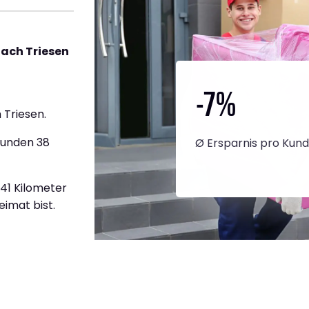
ach Triesen
-7
%
 Triesen.
tunden 38
Ø Ersparnis pro Kun
441 Kilometer
eimat bist.