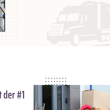
 der #1