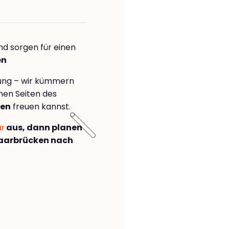
nd sorgen für einen
en
rung – wir kümmern
önen Seiten des
sen
freuen kannst.
ar
aus, dann planen
aarbrücken nach