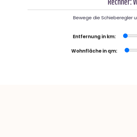
Rechner: W
Bewege die Schieberegler un
Entfernung in km:
Wohnfläche in qm: