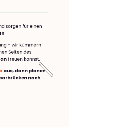
nd sorgen für einen
an
rung – wir kümmern
önen Seiten des
aan
freuen kannst.
ar
aus, dann planen
aarbrücken nach