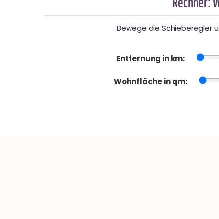
Rechner: W
Bewege die Schieberegler un
Entfernung in km:
Wohnfläche in qm: