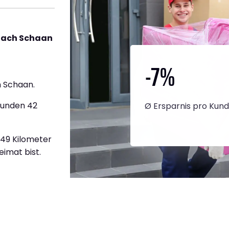
nach Schaan
-7
%
 Schaan.
tunden 42
Ø Ersparnis pro Kun
449 Kilometer
eimat bist.