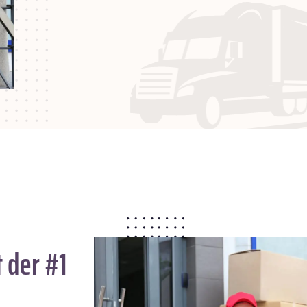
 der #1