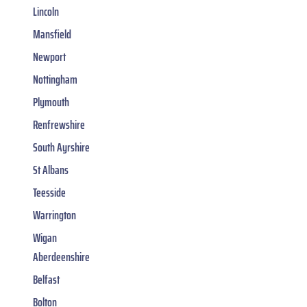
Lincoln
Mansfield
Newport
Nottingham
Plymouth
Renfrewshire
South Ayrshire
St Albans
Teesside
Warrington
Wigan
Aberdeenshire
Belfast
Bolton