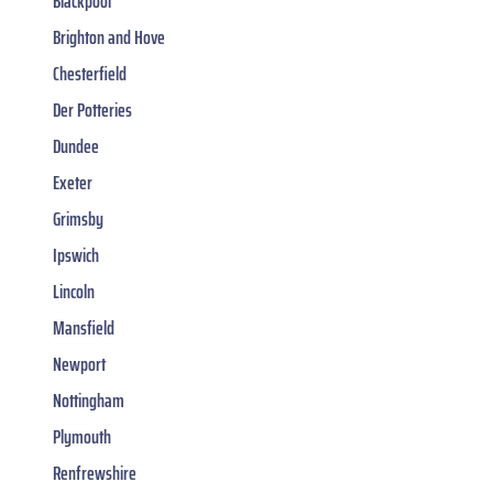
Blackpool
Brighton and Hove
Chesterfield
Der Potteries
Dundee
Exeter
Grimsby
Ipswich
Lincoln
Mansfield
Newport
Nottingham
Plymouth
Renfrewshire