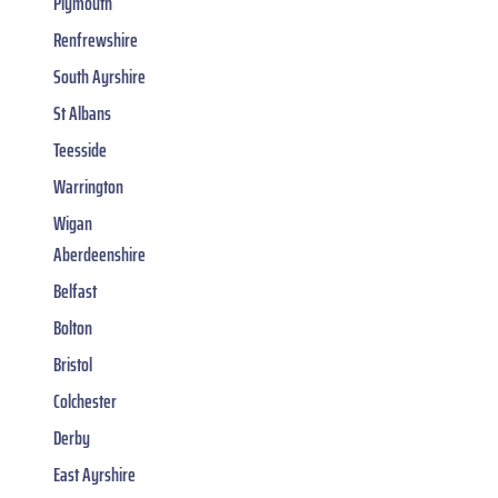
Plymouth
Renfrewshire
South Ayrshire
St Albans
Teesside
Warrington
Wigan
Aberdeenshire
Belfast
Bolton
Bristol
Colchester
Derby
East Ayrshire