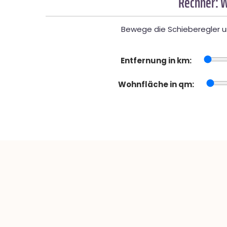
Rechner: W
Bewege die Schieberegler un
Entfernung in km:
Wohnfläche in qm: