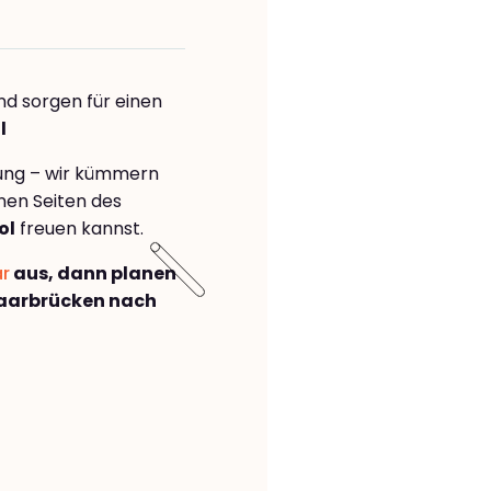
nd sorgen für einen
l
rung – wir kümmern
önen Seiten des
ol
freuen kannst.
ar
aus, dann planen
aarbrücken nach