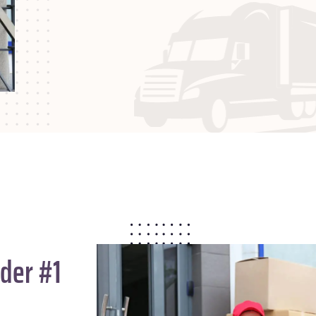
der #1