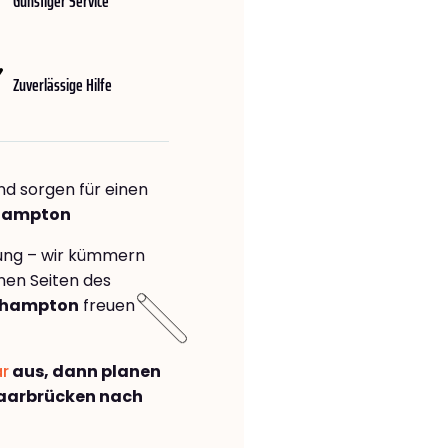
Günstiger Service
Zuverlässige Hilfe
nd sorgen für einen
thampton
rung – wir kümmern
önen Seiten des
thampton
freuen
ar
aus, dann planen
aarbrücken nach