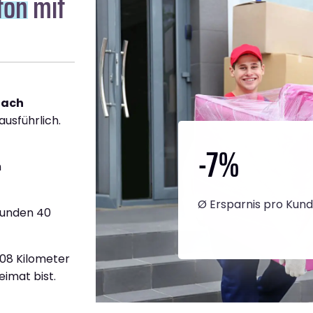
ton
mit
nach
ausführlich.
-7
%
h
Ø Ersparnis pro Kun
tunden 40
808 Kilometer
eimat bist.