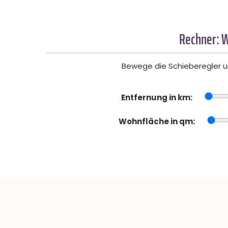
Rechner: W
Bewege die Schieberegler un
Entfernung in km:
Wohnfläche in qm: