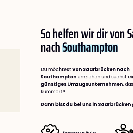
So helfen wir dir von 
nach
Southampton
Du möchtest
von Saarbrücken nach
Southampton
umziehen und suchst e
günstiges Umzugsunternehmen
, da
kümmert?
Dann bist du bei uns in Saarbrücken 