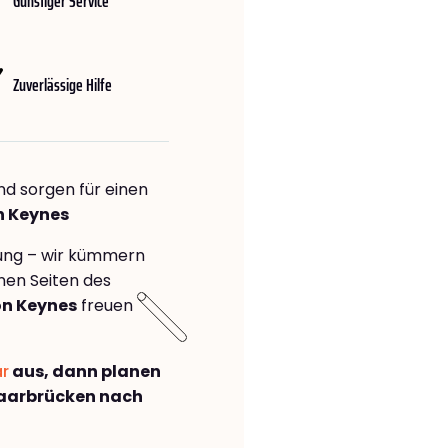
Günstiger Service
Zuverlässige Hilfe
nd sorgen für einen
n Keynes
rung – wir kümmern
önen Seiten des
on Keynes
freuen
ar
aus, dann planen
aarbrücken nach