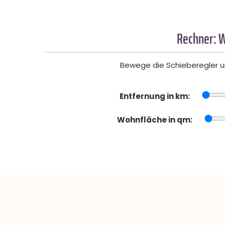
Rechner: W
Bewege die Schieberegler un
Entfernung in km:
Wohnfläche in qm: