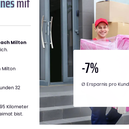
ynes
mit
ach Milton
ich.
-7
%
 Milton
Ø Ersparnis pro Kun
tunden 32
795 Kilometer
eimat bist.