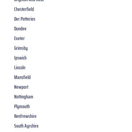
Chesterfield
Der Potteries
Dundee
Exeter
Grimsby
Ipswich
Lincoln
Mansfield
Newport
Nottingham
Plymouth
Renfrewshire
South Ayrshire