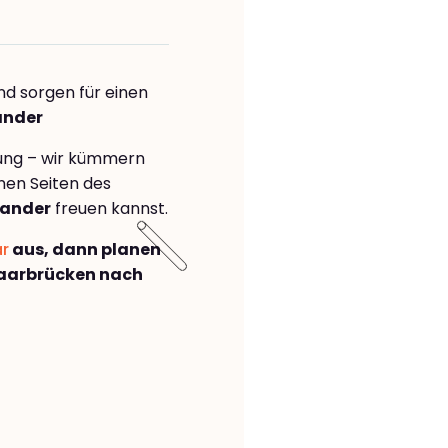
nd sorgen für einen
ander
rung – wir kümmern
önen Seiten des
tander
freuen kannst.
ar
aus, dann planen
aarbrücken nach