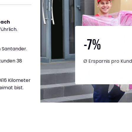
nach
ührlich.
-7
%
 Santander.
Stunden 38
Ø Ersparnis pro Kun
.416 Kilometer
eimat bist.