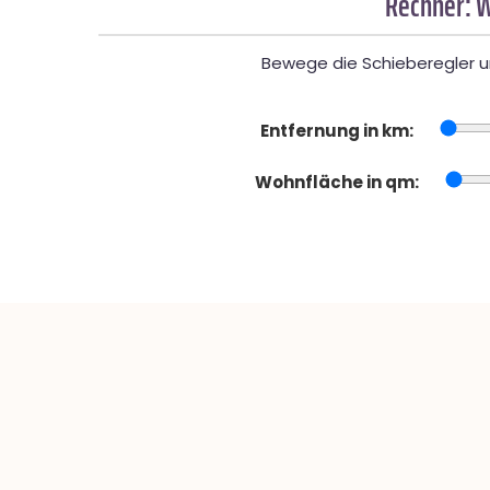
Rechner: W
Bewege die Schieberegler un
Entfernung in km:
Wohnfläche in qm: