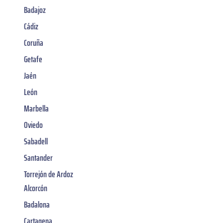
Badajoz
Cádiz
Coruña
Getafe
Jaén
León
Marbella
Oviedo
Sabadell
Santander
Torrejón de Ardoz
Alcorcón
Badalona
Cartagena