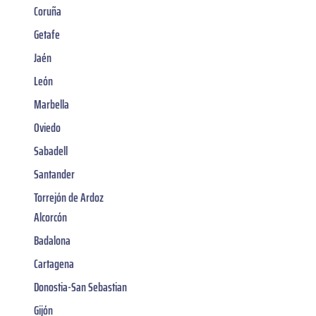
Coruña
Getafe
Jaén
León
Marbella
Oviedo
Sabadell
Santander
Torrejón de Ardoz
Alcorcón
Badalona
Cartagena
Donostia-San Sebastian
Gijón