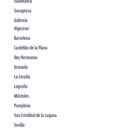
Salamanca
Saragossa
Valencia
Algeciras
Barcelona
Castellón de la Plana
Dos Hermanas
Granada
La Coruña
Logroño
Móstoles
Pamplona
San Cristóbal de la Laguna
Sevilla