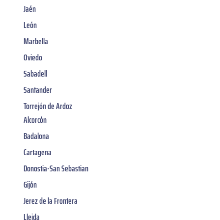
Jaén
León
Marbella
Oviedo
Sabadell
Santander
Torrejón de Ardoz
Alcorcón
Badalona
Cartagena
Donostia-San Sebastian
Gijón
Jerez de la Frontera
Lleida