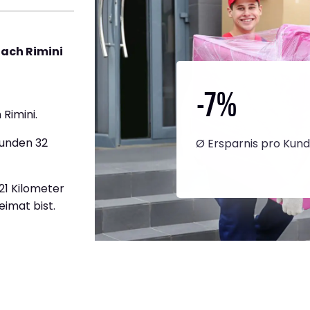
ach Rimini
-7
%
Rimini.
tunden 32
Ø Ersparnis pro Kun
921 Kilometer
eimat bist.