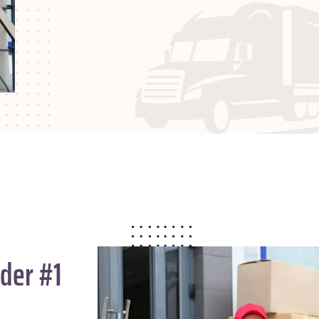
der #1