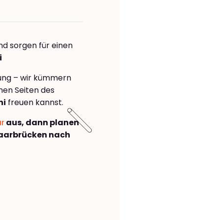
nd sorgen für einen
i
rung – wir kümmern
önen Seiten des
ni
freuen kannst.
ar
aus, dann planen
aarbrücken nach