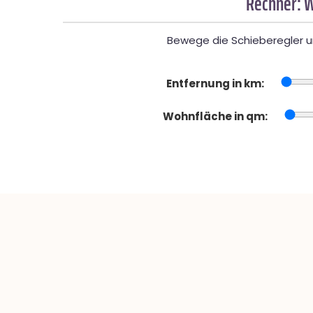
Rechner: W
Bewege die Schieberegler un
Entfernung in km:
Wohnfläche in qm: