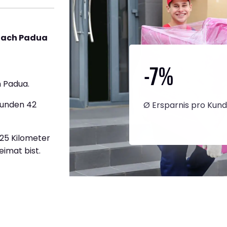
nach Padua
-7
%
 Padua.
tunden 42
Ø Ersparnis pro Kun
825 Kilometer
eimat bist.