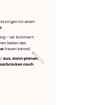
nd sorgen für einen
a
rung – wir kümmern
önen Seiten des
ua
freuen kannst.
ar
aus, dann planen
aarbrücken nach