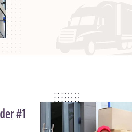
der #1