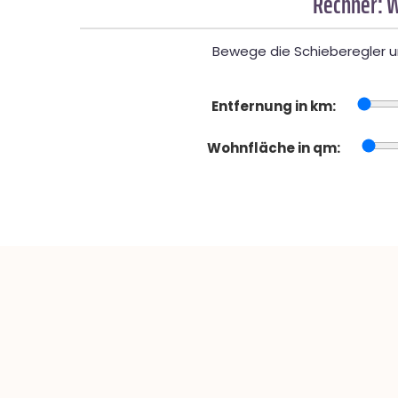
Rechner: W
Bewege die Schieberegler un
Entfernung in km:
Wohnfläche in qm: