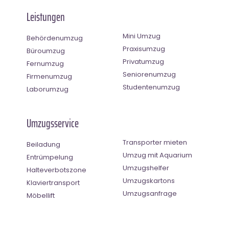
Leistungen
Mini Umzug
Behördenumzug
Praxisumzug
Büroumzug
Privatumzug
Fernumzug
Seniorenumzug
Firmenumzug
Studentenumzug
Laborumzug
Umzugsservice
Transporter mieten
Beiladung
Umzug mit Aquarium
Entrümpelung
Umzugshelfer
Halteverbotszone
Umzugskartons
Klaviertransport
Umzugsanfrage
Möbellift