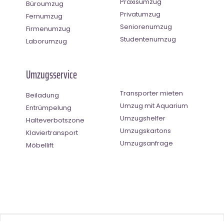
Praxisumzug
Büroumzug
Privatumzug
Fernumzug
Seniorenumzug
Firmenumzug
Studentenumzug
Laborumzug
Umzugsservice
Transporter mieten
Beiladung
Umzug mit Aquarium
Entrümpelung
Umzugshelfer
Halteverbotszone
Umzugskartons
Klaviertransport
Umzugsanfrage
Möbellift
Benutzer-Bewertung